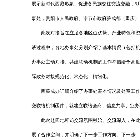
展示新时代西藏形象、促进各民族交往交流交融，
5
事处，
贵
阳市人民政府
、毕节市政府驻成都（重庆）
此次对接旨在立足
各地
区位优势、产业特色和
谈过程中，
各地办事处分别介绍了基本情况（
包括
办事处
主动对接、共建联动机制的工作举措给予高
际政务对接规范化、常态化、精细化
。
西藏成办
详细介绍了
办事处
基本情况及
处室
工
交联络机制函件，就建立联络会商、信息共享、业务
此次赴四地拜访交流氛围融洽、交流深入，在
展了合作空间，并明确了下一步工作方向。下一步