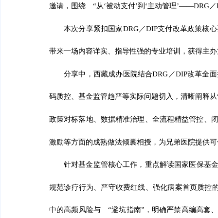
邀请，围绕
“从‘被动支付’到‘主动管理’
——
DRG
本次分享紧扣国家
DRG／DIP支付改革政策
带来一场内容详实、指导性强的专业培训，获得主办
分享中，
西藏
成办医院结合
DRG／DIP改革
码质控、基金监管趋严等实际问题切入，清晰阐释从“被
政策对标落地、数据精准治理、全流程精益管控、
激励等方面的成熟做法倾囊相授，为兄弟医院提供可
针对基金监管核心工作，重点解读国家医保基
规范诊疗行为、严守收费红线、强化病案首页质控的
中的高频风险与 “避坑指南”，明确严禁高编高套