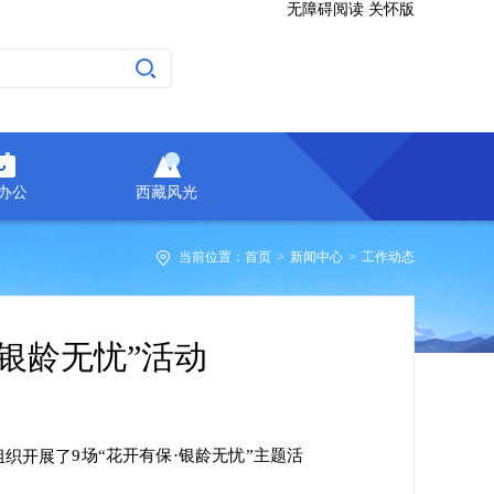
无障碍阅读
关怀版
A办公
西藏风光
当前位置：
首页
>
新闻中心
>
工作动态
银龄无忧”活动
9场“花开有保·银龄无忧”主题活
组织开展了