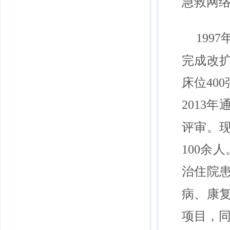
急救网
199
完成改扩
床位40
2013
评审。现
100余
治住院患
病、康
项目，同